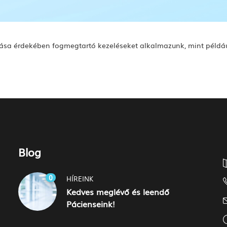
ása érdekében fogmegtartó kezeléseket alkalmazunk, mint például 
Blog
0
HÍREINK
Kedves meglévő és leendő
Pácienseink!