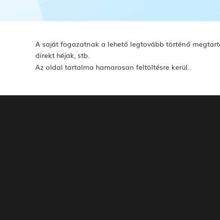
A saját fogazatnak a lehető legtovább történő megtart
direkt héjak, stb.
Az oldal tartalma hamarosan feltöltésre kerül.