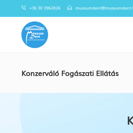
+36 30 3962826
muzeumdent@muzeumdent.
Konzerváló Fogászati Ellátás
K