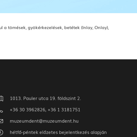
a tömések, gyökérkezelések, betétek (Inlay, Onlay),
1013. Pauler utca 19. földszint 2.
+36 30 3962826, +36 1 3181751
muzeumdent@muzeumdent.hu
hétfő-péntek előzetes bejelentkezés alapján