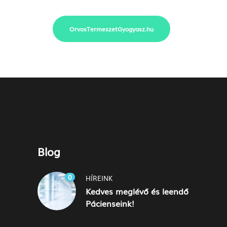
OrvosTermeszetGyogyasz.hu
Blog
0
HÍREINK
Kedves meglévő és leendő
Pácienseink!