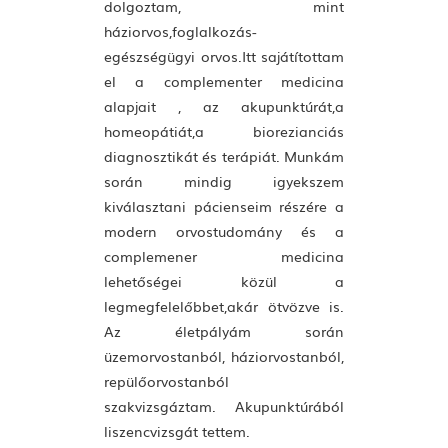
dolgoztam, mint
háziorvos,foglalkozás-
egészségügyi orvos.Itt sajátítottam
el a complementer medicina
alapjait , az akupunktúrát,a
homeopátiát,a biorezianciás
diagnosztikát és terápiát. Munkám
során mindig igyekszem
kiválasztani pácienseim részére a
modern orvostudomány és a
complemener medicina
lehetőségei közül a
legmegfelelőbbet,akár ötvözve is.
Az életpályám során
üzemorvostanból, háziorvostanból,
repülőorvostanból
szakvizsgáztam. Akupunktúrából
liszencvizsgát tettem.