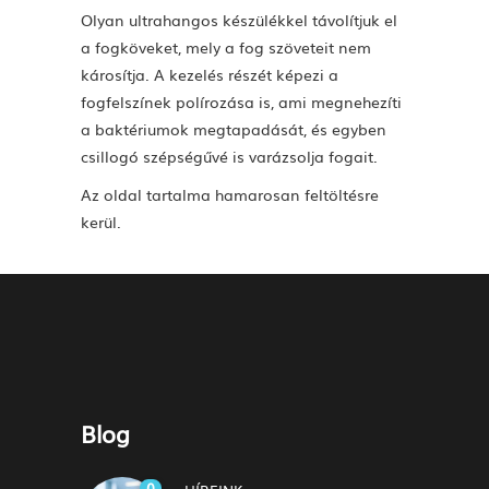
Olyan ultrahangos készülékkel távolítjuk el
a fogköveket, mely a fog szöveteit nem
károsítja. A kezelés részét képezi a
fogfelszínek polírozása is, ami megnehezíti
a baktériumok megtapadását, és egyben
csillogó szépségűvé is varázsolja fogait.
Az oldal tartalma hamarosan feltöltésre
kerül.
Blog
0