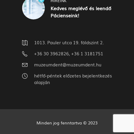
HÍREINK
Kedves meglévő és leendő
Pácienseink!
1013. Pauler utca 19. földszint 2.
+36 30 3962826, +36 1 3181751
muzeumdent@muzeumdent.hu
hétfő-péntek előzetes bejelentkezés
alapján
Minden jog fenntartva © 2023